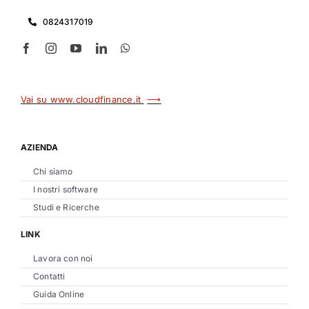
0824317019
⟶
Vai su www.cloudfinance.it
AZIENDA
Chi siamo
I nostri software
Studi e Ricerche
LINK
Lavora con noi
Contatti
Guida Online