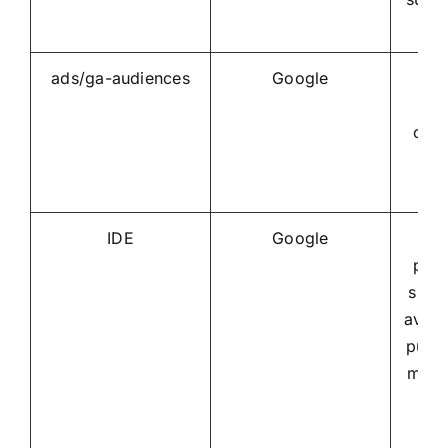
ads/ga-audiences
Google
Us
eng
conv
vis
IDE
Google
Uti
per 
sulle
aver 
pubbl
misur
e 