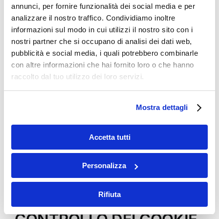
annunci, per fornire funzionalità dei social media e per
CMSSESSID#
Preserva gli stati dell’utente
analizzare il nostro traffico. Condividiamo inoltre
informazioni sul modo in cui utilizzi il nostro sito con i
PHPSESSID
Preserva gli stati dell’utente
nostri partner che si occupano di analisi dei dati web,
pubblicità e social media, i quali potrebbero combinarle
_dc_gtml_UA-#
Utilizzato dal Google Tag Ma
con altre informazioni che hai fornito loro o che hanno
raccolto dal tuo utilizzo dei loro servizi.
_gad
Registro un ID univoco utilizz
Fr
Utilizzato da facebook per fo
Mostra dettagli
IDE
Utilizzato da Google DoubleCl
Accetta tutti
Test_Cookie
Utilizzato per verificare se 
Personalizza
Rifiuta
3. MODALITÀ DI