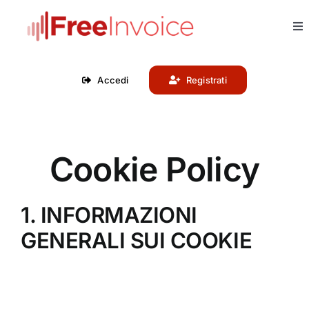
Skip
to
To
content
Nav
Accedi
Registrati
Funzionalità
Prezzi
Cookie Policy
Forfettari
1. INFORMAZIONI
Commercialisti
GENERALI SUI COOKIE
API