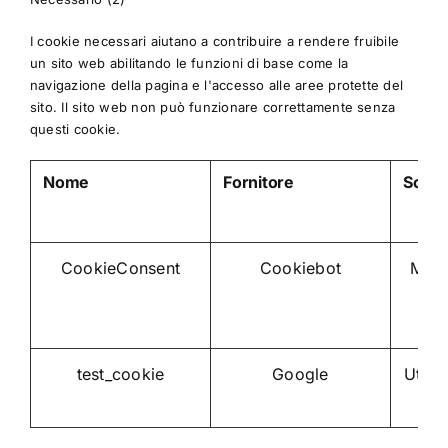
I cookie necessari aiutano a contribuire a rendere fruibile
un sito web abilitando le funzioni di base come la
navigazione della pagina e l'accesso alle aree protette del
sito. Il sito web non può funzionare correttamente senza
questi cookie.
Nome
Fornitore
Scop
CookieConsent
Cookiebot
Memo
coo
test_cookie
Google
Utili
d