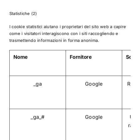
Statistiche (2)
I cookie statistici aiutano i proprietari del sito web a capire
come i visitatori interagiscono con i siti raccogliendo e
trasmettendo informazioni in forma anonima.
Nome
Fornitore
Scop
_ga
Google
Regis
gen
vis
_ga_#
Google
Util
racc
ch