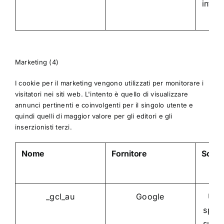
intern
v
Marketing (4)
I cookie per il marketing vengono utilizzati per monitorare i
visitatori nei siti web. L'intento è quello di visualizzare
annunci pertinenti e coinvolgenti per il singolo utente e
quindi quelli di maggior valore per gli editori e gli
inserzionisti terzi.
Nome
Fornitore
Scop
_gcl_au
Google
Uti
speri
su tut