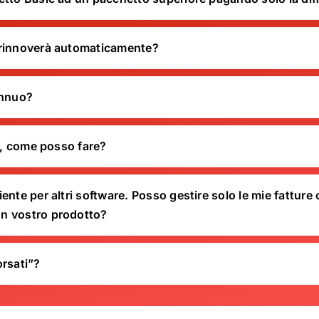
 rinnoverà automaticamente?
annuo?
io, come posso fare?
nte per altri software. Posso gestire solo le mie fatture o
un vostro prodotto?
orsati”?