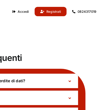
Accedi
Registrati
0824317019
quenti
rdite di dati?