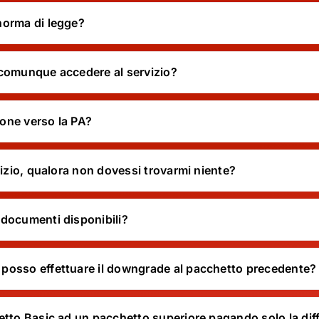
norma di legge?
 comunque accedere al servizio?
ione verso la PA?
vizio, qualora non dovessi trovarmi niente?
 documenti disponibili?
posso effettuare il downgrade al pacchetto precedente?
etto Basic ad un pacchetto superiore pagando solo la dif